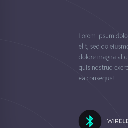
Lorem ipsum dolor
elit, sed do eiusm
dolore magna ali
quis nostrud exerc
ea consequat.


WIREL