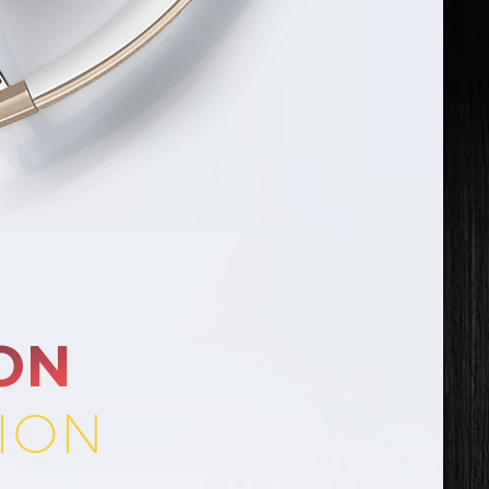
ON
ION