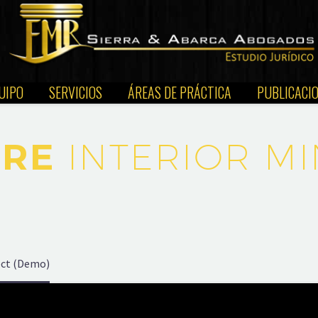
UIPO
SERVICIOS
ÁREAS DE PRÁCTICA
PUBLICACI
URE
INTERIOR MI
ect (Demo)