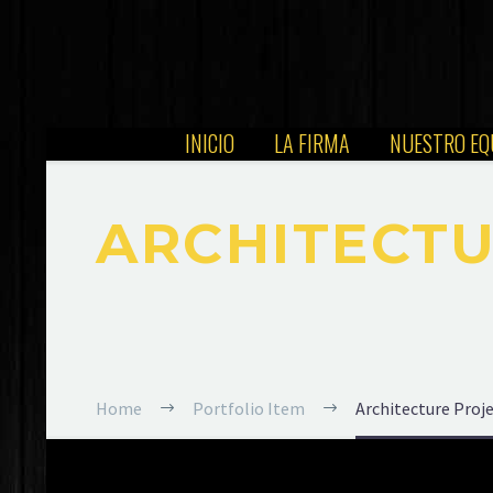
INICIO
LA FIRMA
NUESTRO EQ
ARCHITECT
Home
Portfolio Item
Architecture Proj