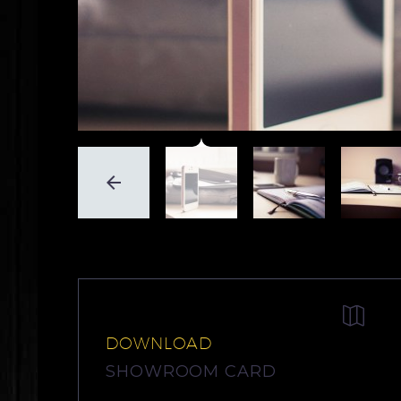


DOWNLOAD
SHOWROOM CARD