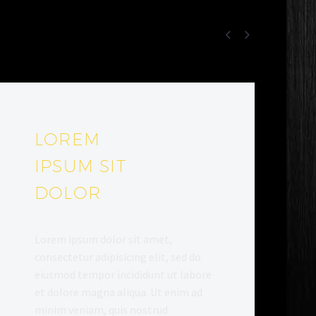


LOREM
IPSUM SIT
DOLOR
Lorem ipsum dolor sit amet,
consectetur adipisicing elit, sed do
eiusmod tempor incididunt ut labore
et dolore magna aliqua. Ut enim ad
minim veniam, quis nostrud