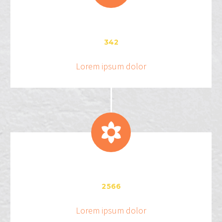
3
4
2
Lorem ipsum dolor


2
5
6
6
Lorem ipsum dolor