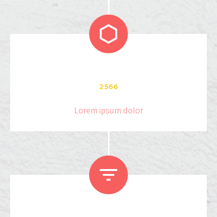


2
5
6
6
Lorem ipsum dolor

