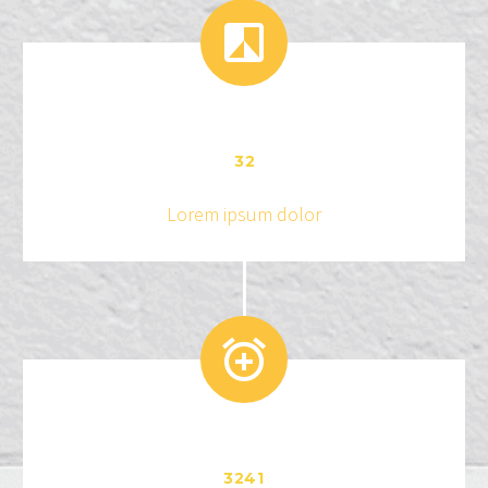


3
2
Lorem ipsum dolor


3
2
4
1