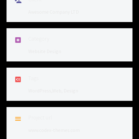

Awesome Company LTD
Category

Website Design
Tags

WordPress,Web, Design
Project url

www.codex-themes.com