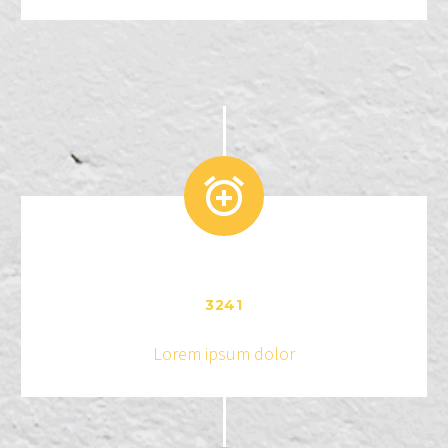


3
2
4
1
Lorem ipsum dolor