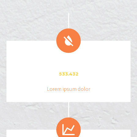


.
5
3
3
4
3
2
Lorem ipsum dolor

