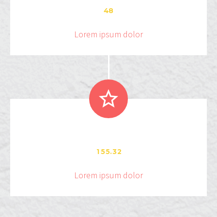
4
8
Lorem ipsum dolor


.
1
5
5
3
2
Lorem ipsum dolor