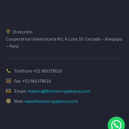
D:irección
Cooperativa Universitaria Mz. K Lote 10. Cercado – Arequipa
– Perú
Teléfono
+51 965378616
Fax: +51 965378616
Email:
msierra@fmrsierrayabarca.com
Web:
www.fmrsierrayabarca.com