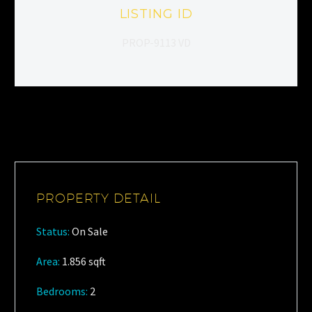
LISTING ID
PROP-9113 VD
PROPERTY DETAIL
Status:
On Sale
Area:
1.856 sqft
Bedrooms:
2