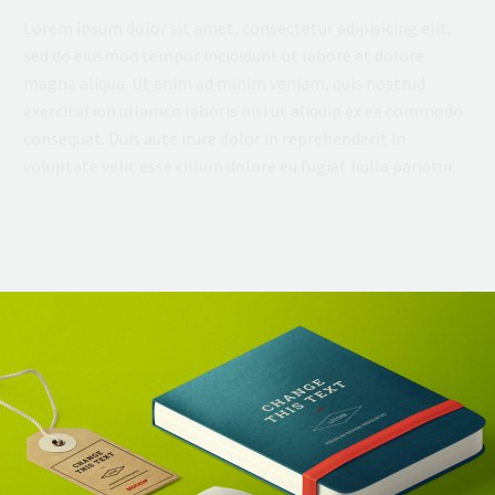
Lorem ipsum dolor sit amet, consectetur adipisicing elit,
sed do eiusmod tempor incididunt ut labore et dolore
magna aliqua. Ut enim ad minim veniam, quis nostrud
exercitation ullamco laboris nisi ut aliquip ex ea commodo
consequat. Duis aute irure dolor in reprehenderit in
voluptate velit esse cillum dolore eu fugiat nulla pariatur.