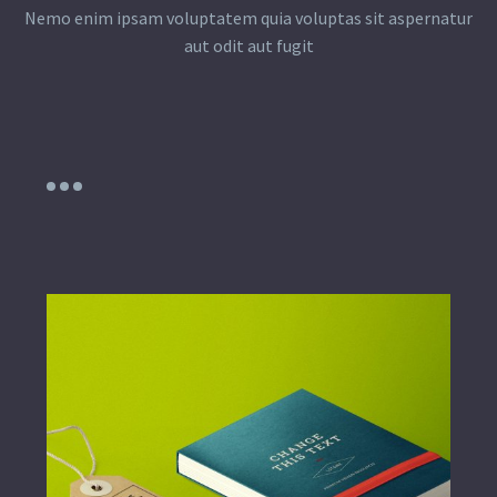
Nemo enim ipsam voluptatem quia voluptas sit aspernatur
aut odit aut fugit