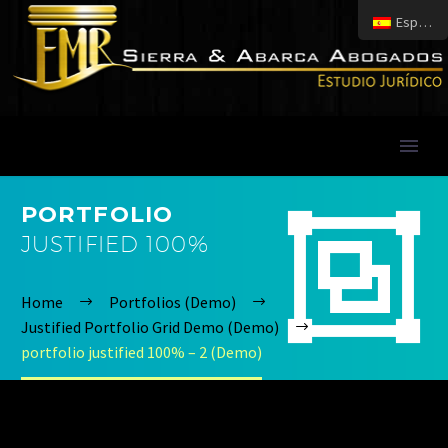
Español
PORTFOLIO


JUSTIFIED 100%
Home
Portfolios (Demo)
Justified Portfolio Grid Demo (Demo)
portfolio justified 100% – 2 (Demo)