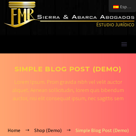
Español
SIMPLE BLOG POST (DEMO)
Lorem Ipsum. Proin gravida nibh vel velit auctor
aliquet. Aenean sollicitudin, lorem quis bibendum
auctor, nisi elit consequat ipsum, nec sagittis sem
Home
Shop (Demo)
Simple Blog Post (Demo)