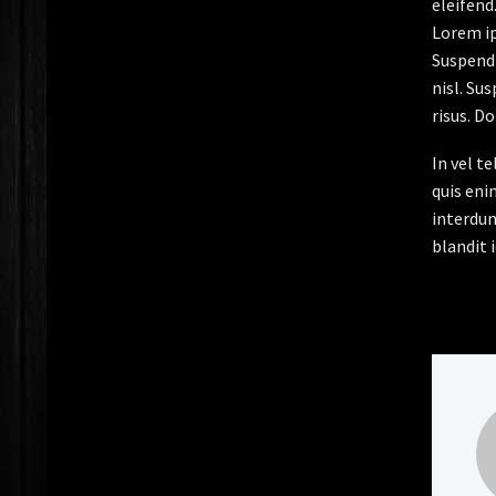
eleifend
Lorem ip
Suspendi
nisl. Su
risus. D
In vel t
quis eni
interdum
blandit i