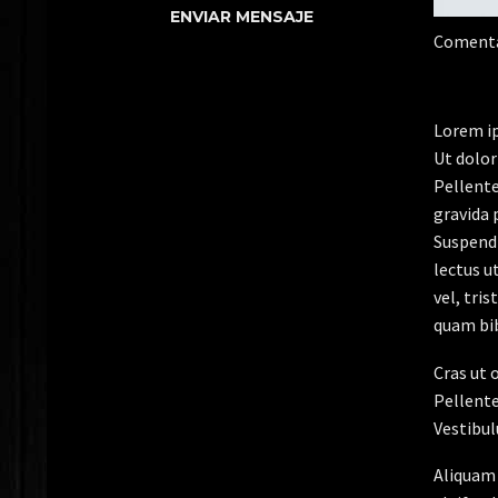
Comenta
Lorem ip
Ut dolor
Pellente
gravida 
Suspendi
lectus u
vel, tri
quam bi
Cras ut 
Pellente
Vestibul
Aliquam 