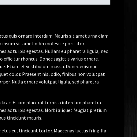
etus quis ornare interdum. Mauris sit amet urna diam.
a ipsum sit amet nibh molestie porttitor.
s ac turpis egestas. Nullam eu pharetra ligula, nec
o efficitur rhoncus. Donec sagittis varius ornare.
ugue. Etiam et vestibulum massa. Donec euismod
uet dolor. Praesent nisl odio, finibus non volutpat
orper. Nulla ornare volutpat ligula, sed pharetra
ada ac. Etiam placerat turpis a interdum pharetra.
s ac turpis egestas. Morbi aliquet feugiat pretium.
bus tincidunt mauris.
metus eu, tincidunt tortor. Maecenas luctus fringilla