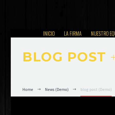
INICIO
LA FIRMA
NUESTRO EQ
BLOG POST
Home
News (Demo)
blog post (Demo)