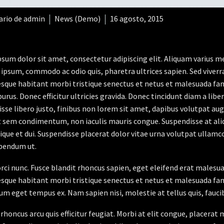
rio de admin
News (Demo)
16 agosto, 2015
sum dolor sit amet, consectetur adipiscing elit. Aliquam varius m
 ipsum, commodo ac odio quis, pharetra ultrices sapien. Sed viverr
sque habitant morbi tristique senectus et netus et malesuada fame
purus. Donec efficitur ultricies gravida. Donec tincidunt diam a liber
sse libero justo, finibus non lorem sit amet, dapibus volutpat a
t sem condimentum, non iaculis mauris congue. Suspendisse at aliq
stique et dui. Suspendisse placerat dolor vitae urna volutpat ullamc
bendum ut.
orci nunc. Fusce blandit rhoncus sapien, eget eleifend erat malesu
sque habitant morbi tristique senectus et netus et malesuada fame
um eget tempus ex. Nam sapien nisi, molestie at tellus quis, fauci
rhoncus arcu quis efficitur feugiat. Morbi at elit congue, placerat 