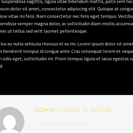
. Suspendisse sagittis, ligula vitae bibendum mattis, justo sem faci
sum dolor sit amet, consectetur adipiscing elit. Quisque at congue 
sse vitae mi felis. Nam consectetur nec felis eget tempus. Vesti
spendisse semper magna dolor, ac sollicitudin diam mollis accums
onec ut tellus sed velit laoreet pellentesque.
ellus eu nulla vehicula rhoncus et eu mi. Lorem ipsum dolor sit ame
m hendrerit tempus id congue ante. Cras consequat lorem et neque 
 odio eget, sollicitudin mi. Proin tempus ligula et lacus egestas v
d.
ADMIN
/ SOBRE EL AUTOR
Más artículos de admin