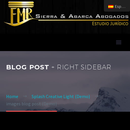
Español
BLOG POST
+ RIGHT SIDEBAR
Home
Splash Creative Light (Demo)
images blog post (Demo)