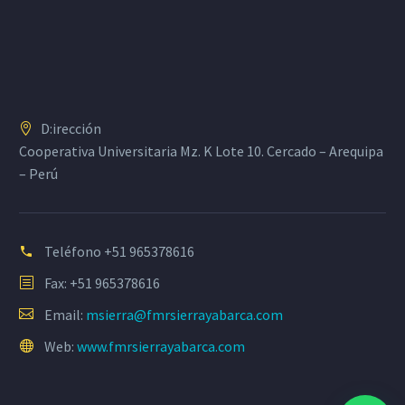
D:irección
Cooperativa Universitaria Mz. K Lote 10. Cercado – Arequipa
– Perú
Teléfono
+51 965378616
Fax: +51 965378616
Email:
msierra@fmrsierrayabarca.com
Web:
www.fmrsierrayabarca.com