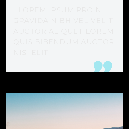
…LOREM IPSUM PROIN
GRAVIDA NIBH VEL VELIT
AUCTOR ALIQUET LOREM
QUIS BIBENDUM AUCTOR,
NISI ELIT