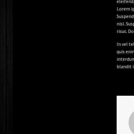
eleifend
Lorem ip
Suspendi
nisl. Su
risus. D
In vel t
quis eni
interdum
blandit i