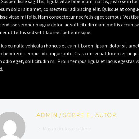
. Suspendisse sagittis, ligula vitae bibendum mattis, justo sem faci
sum dolor sit amet, consectetur adipiscing elit. Quisque at congue 
sse vitae mi felis. Nam consectetur nec felis eget tempus. Vesti
spendisse semper magna dolor, ac sollicitudin diam mollis accums
onec ut tellus sed velit laoreet pellentesque.
ellus eu nulla vehicula rhoncus et eu mi. Lorem ipsum dolor sit ame
m hendrerit tempus id congue ante. Cras consequat lorem et neque 
 odio eget, sollicitudin mi. Proin tempus ligula et lacus egestas v
d.
ADMIN
/ SOBRE EL AUTOR
Más artículos de admin