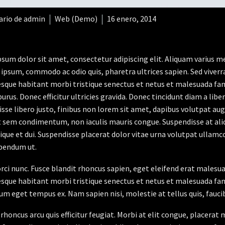
rio de admin
Web (Demo)
16 enero, 2014
sum dolor sit amet, consectetur adipiscing elit. Aliquam varius m
 ipsum, commodo ac odio quis, pharetra ultrices sapien. Sed viverr
sque habitant morbi tristique senectus et netus et malesuada fame
purus. Donec efficitur ultricies gravida. Donec tincidunt diam a liber
sse libero justo, finibus non lorem sit amet, dapibus volutpat a
t sem condimentum, non iaculis mauris congue. Suspendisse at aliq
stique et dui. Suspendisse placerat dolor vitae urna volutpat ullamc
bendum ut.
orci nunc. Fusce blandit rhoncus sapien, eget eleifend erat malesu
sque habitant morbi tristique senectus et netus et malesuada fame
um eget tempus ex. Nam sapien nisi, molestie at tellus quis, fauci
rhoncus arcu quis efficitur feugiat. Morbi at elit congue, placerat 