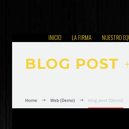
INICIO
LA FIRMA
NUESTRO EQ
BLOG POST
Home
Web (Demo)
blog post (Demo)