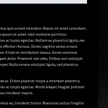
etus quis ornare interdum. Mauris sit amet urna diam.
a ipsum sit amet nibh molestie porttitor.
s ac turpis egestas. Nullam eu pharetra ligula, nec
o efficitur rhoncus. Donec sagittis varius ornare.
ugue. Etiam et vestibulum massa. Donec euismod
uet dolor. Praesent nisl odio, finibus non volutpat
orper. Nulla ornare volutpat ligula, sed pharetra
ada ac. Etiam placerat turpis a interdum pharetra.
s ac turpis egestas. Morbi aliquet feugiat pretium.
bus tincidunt mauris.
metus eu, tincidunt tortor. Maecenas luctus fringilla