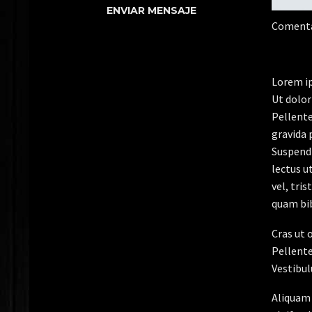
Comenta
Lorem ip
Ut dolor
Pellente
gravida 
Suspendi
lectus u
vel, tri
quam bi
Cras ut 
Pellente
Vestibul
Aliquam 